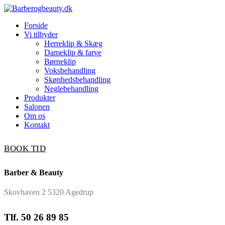
Forside
Vi tilbyder
Herreklip & Skæg
Dameklip & farve
Børneklip
Voksbehandling
Skønhedsbehandling
Neglebehandling
Produkter
Salonen
Om os
Kontakt
BOOK TID
Barber & Beauty
Skovhaven 2 5320 Agedrup
Tlf. 50 26 89 85