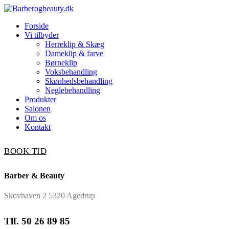
Forside
Vi tilbyder
Herreklip & Skæg
Dameklip & farve
Børneklip
Voksbehandling
Skønhedsbehandling
Neglebehandling
Produkter
Salonen
Om os
Kontakt
BOOK TID
Barber & Beauty
Skovhaven 2 5320 Agedrup
Tlf. 50 26 89 85