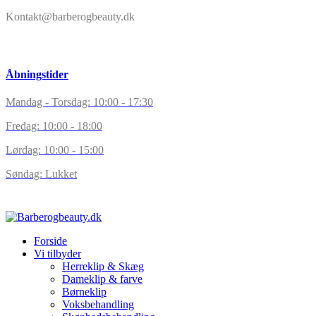
Kontakt@barberogbeauty.dk
Åbningstider
Mandag - Torsdag: 10:00 - 17:30
Fredag: 10:00 - 18:00
Lørdag: 10:00 - 15:00
Søndag: Lukket
Forside
Vi tilbyder
Herreklip & Skæg
Dameklip & farve
Børneklip
Voksbehandling