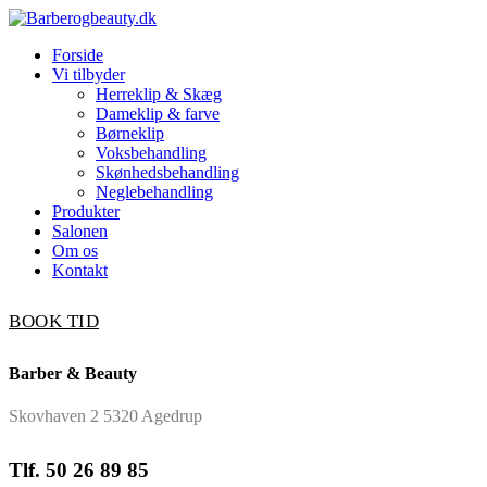
Forside
Vi tilbyder
Herreklip & Skæg
Dameklip & farve
Børneklip
Voksbehandling
Skønhedsbehandling
Neglebehandling
Produkter
Salonen
Om os
Kontakt
BOOK TID
Barber & Beauty
Skovhaven 2 5320 Agedrup
Tlf. 50 26 89 85